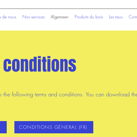
s de nous
Nos services
Algemeen
Produits du bois
Les taux
Comm
 conditions
 to the following terms and conditions. You can download th
CONDITIONS GÉNERAL (FR)
)